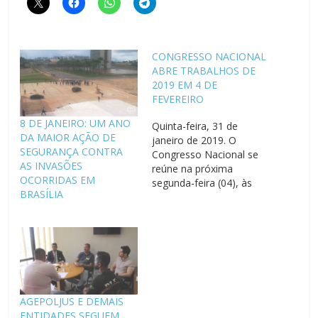
CONGRESSO NACIONAL
ABRE TRABALHOS DE
2019 EM 4 DE
FEVEREIRO
8 DE JANEIRO: UM ANO
Quinta-feira, 31 de
DA MAIOR AÇÃO DE
janeiro de 2019. O
SEGURANÇA CONTRA
Congresso Nacional se
AS INVASÕES
reúne na próxima
OCORRIDAS EM
segunda-feira (04), às
BRASÍLIA
15h, para inaugurar
oficialmente a 56ª
Legislatura. Na sessão
solene de abertura dos
trabalhos legislativos, os
deputados e senadores
devem receber as
mensagens com as
AGEPOLJUS E DEMAIS
expectativas e
ENTIDADES SEGUEM