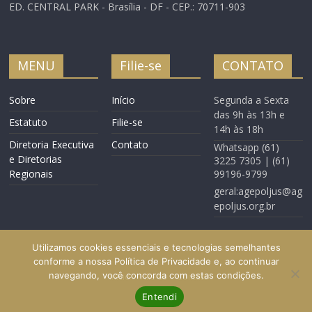
ED. CENTRAL PARK - Brasília - DF - CEP.: 70711-903
MENU
Filie-se
CONTATO
Sobre
Início
Segunda a Sexta
das 9h às 13h e
Estatuto
Filie-se
14h às 18h
Diretoria Executiva
Contato
Whatsapp (61)
e Diretorias
3225 7305 | (61)
Regionais
99196-9799
geral:agepoljus@ag
epoljus.org.br
Utilizamos cookies essenciais e tecnologias semelhantes
conforme a nossa Política de Privacidade e, ao continuar
navegando, você concorda com estas condições.
Início
Filie-se
Contato
Entendi