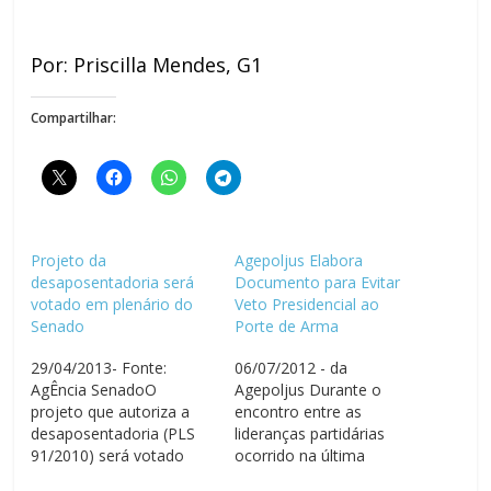
Por: Priscilla Mendes, G1
Compartilhar:
Projeto da
Agepoljus Elabora
desaposentadoria será
Documento para Evitar
votado em plenário do
Veto Presidencial ao
Senado
Porte de Arma
29/04/2013- Fonte:
06/07/2012 - da
AgÊncia SenadoO
Agepoljus Durante o
projeto que autoriza a
encontro entre as
desaposentadoria (PLS
lideranças partidárias
91/2010) será votado
ocorrido na última
pelo Plenário do Senado.
semana, foi cogitada a