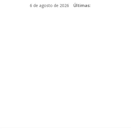
Pular
6 de agosto de 2026
Últimas:
para
o
conteúdo