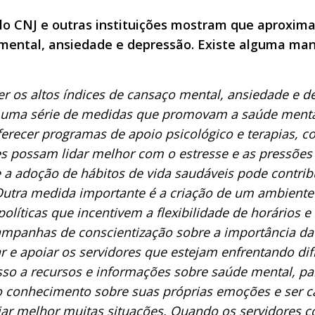
lo CNJ e outras instituições mostram que aproxim
 mental, ansiedade e depressão. Existe alguma man
 os altos índices de cansaço mental, ansiedade e d
r uma série de medidas que promovam a saúde menta
oferecer programas de apoio psicológico e terapias,
es possam lidar melhor com o estresse e as pressões
 e a adoção de hábitos de vida saudáveis pode contrib
 Outra medida importante é a criação de um ambient
líticas que incentivem a flexibilidade de horários e
campanhas de conscientização sobre a importância da
r e apoiar os servidores que estejam enfrentando dif
esso a recursos e informações sobre saúde mental, 
to conhecimento sobre suas próprias emoções e ser 
ciar melhor muitas situações. Quando os servidores