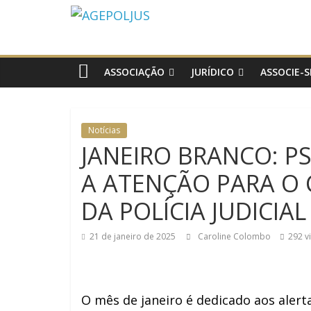
AGEPOLJUS
Associação
Nacional
ASSOCIAÇÃO
JURÍDICO
ASSOCIE-S
dos
Agentes
Polícia
Notícias
Judiciária
JANEIRO BRANCO: 
A ATENÇÃO PARA O 
DA POLÍCIA JUDICIAL
21 de janeiro de 2025
Caroline Colombo
292 v
O mês de janeiro é dedicado aos aler