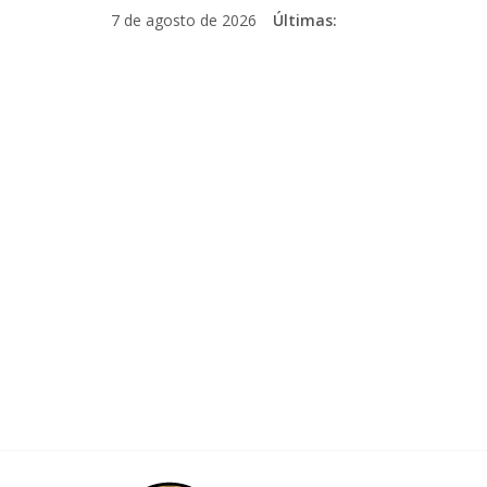
Pular
7 de agosto de 2026
Últimas:
para
o
conteúdo