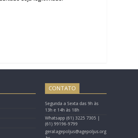
CONTATO
Segunda a Sexta das 9h às
13h e 14h às 18h
Whatsapp (61) 3225 7305 |
(61) 99196-9799
geral:agepoljus@agepoljus.org
.br