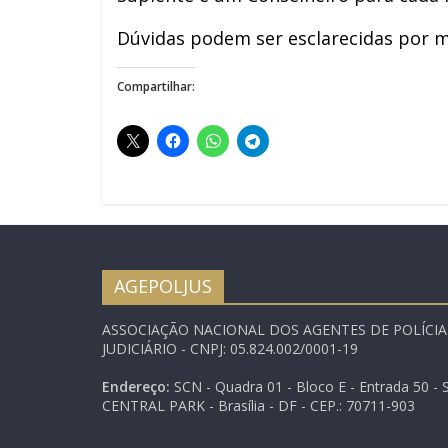
Dúvidas podem ser esclarecidas por me
Compartilhar:
AGEPOLJUS
ASSOCIAÇÃO NACIONAL DOS AGENTES DE POLÍCI
JUDICIÁRIO - CNPJ: 05.824.002/0001-19
Endereço:
SCN - Quadra 01 - Bloco E - Entrada 50 - S
CENTRAL PARK - Brasília - DF - CEP.: 70711-903