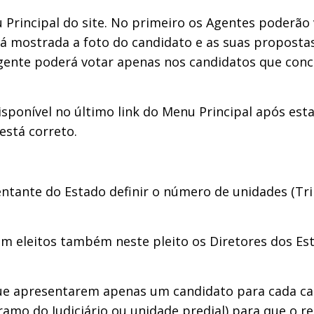
 Principal do site. No primeiro os Agentes poderão
rá mostrada a foto do candidato e as suas propostas
o Agente poderá votar apenas nos candidatos que co
, disponível no último link do Menu Principal após es
está correto.
entante do Estado definir o número de unidades (Tr
am eleitos também neste pleito os Diretores dos E
e apresentarem apenas um candidato para cada car
amo do Judiciário ou unidade predial) para que o re