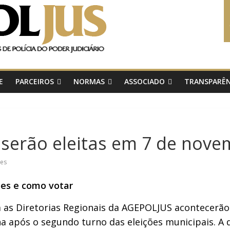
E
PARCEIROS
NORMAS
ASSOCIADO
TRANSPARÊN
s serão eleitas em 7 de nov
ões
ões e como votar
ra as Diretorias Regionais da AGEPOLJUS acontecerã
 após o segundo turno das eleições municipais. A d