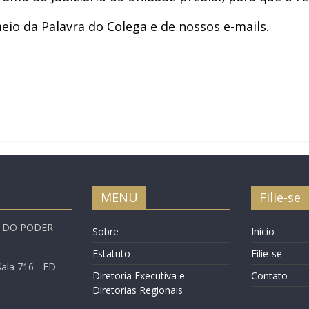
io da Palavra do Colega e de nossos e-mails.
MENU
Filie-se
A DO PODER
Sobre
Início
Estatuto
Filie-se
ala 716 - ED.
Diretoria Executiva e
Contato
Diretorias Regionais