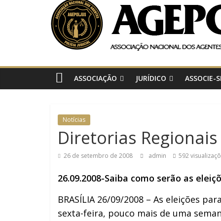
AGEPOLJUS
Associação
Nacional
dos
Agentes
Polícia
ASSOCIAÇÃO
JURÍDICO
ASSOCIE-S
Judiciária
Notícias
Diretorias Regionai
26 de setembro de 2008
admin
592 visualizaç
26.09.2008-Saiba como serão as eleiç
BRASÍLIA 26/09/2008 – As eleições pa
sexta-feira, pouco mais de uma semana