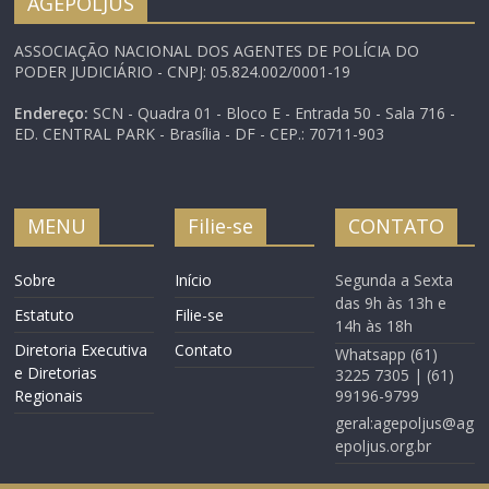
AGEPOLJUS
Landim (PTB/PI), relator
da PEC 358/05, em
ASSOCIAÇÃO NACIONAL DOS AGENTES DE POLÍCIA DO
Teresina, no Piauí,
PODER JUDICIÁRIO - CNPJ: 05.824.002/0001-19
durante evento do CNJ.
Os…
Endereço:
SCN - Quadra 01 - Bloco E - Entrada 50 - Sala 716 -
ED. CENTRAL PARK - Brasília - DF - CEP.: 70711-903
MENU
Filie-se
CONTATO
Sobre
Início
Segunda a Sexta
das 9h às 13h e
Estatuto
Filie-se
14h às 18h
Diretoria Executiva
Contato
Whatsapp (61)
e Diretorias
3225 7305 | (61)
Regionais
99196-9799
geral:agepoljus@ag
epoljus.org.br