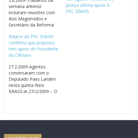
2.6.2009-Trabalhos da
Justiça afirma apoio à
semana anterior
PEC 358/05
incluíram reuniões com
dois Magistrados e
Secretário da Reforma
do Judiciário BRASÍLIA
Relator da PEC 358/05
2/6/2009 – Na semana
confirma que proposta
anterior de trabalho em
tem apoio do Presidente
prol da aprovação da
da Câmara
PEC 358/05, além das
ações noticiadas no site
27.2.2009-Agentes
e no informativo
conversaram com o
semanal encaminhado
Deputado Paes Landim
por e-mail houve duas
nesta quinta-feira
atividades junto aos
BRASÍLIA 27/2/2009 – O
membros do…
Diretor Administrativo da
AGEPOLJUS, Darney
Bessa, juntamente com
o Agente de Segurança
do STF, Rômulo, esteve
nesta quinta-feira, dia 26,
com o Deputado Paes