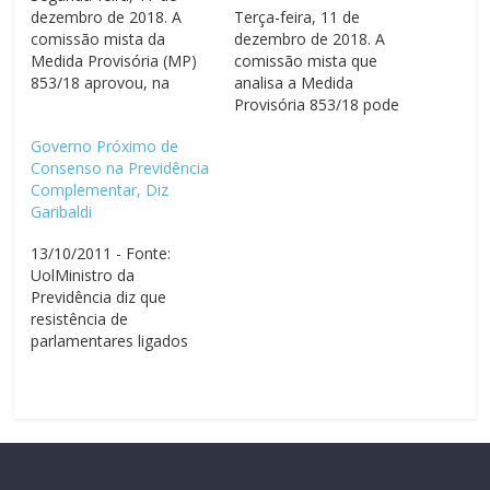
dezembro de 2018. A
Terça-feira, 11 de
comissão mista da
dezembro de 2018. A
Medida Provisória (MP)
comissão mista que
853/18 aprovou, na
analisa a Medida
última quarta-feira (12),
Provisória 853/18 pode
o relatório da deputada
votar nesta terça-feira
Governo Próximo de
Rosângela Gomes
(11) o relatório sobre a
Consenso na Previdência
(PRB/RJ), na forma de
proposição, que reabre o
Complementar, Diz
um projeto de lei de
prazo de adesão ao
Garibaldi
conversão. A MP reabriu
fundo de pensão dos
o prazo de adesão ao
servidores públicos.
13/10/2011 - Fonte:
fundo de pensão dos
Relatada pela deputada
UolMinistro da
servidores públicos
Rosângela Gomes
Previdência diz que
federais.…
(PRB/RJ), a MP concede
resistência de
mais seis meses…
parlamentares ligados
aos servidores públicos
diminuiu. Expectativa é
votar o projeto até
segunda quinzena de
novembroO governo
está próximo do