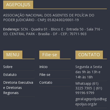
consenso para votar o
AGEPOLJUS
Projeto de Lei 1992/07,
que cria a previdência
ASSOCIAÇÃO NACIONAL DOS AGENTES DE POLÍCIA DO
complementar dos
PODER JUDICIÁRIO - CNPJ: 05.824.002/0001-19
servidores públicos. De
acordo com o…
Endereço:
SCN - Quadra 01 - Bloco E - Entrada 50 - Sala 716 -
ED. CENTRAL PARK - Brasília - DF - CEP.: 70711-903
MENU
Filie-se
CONTATO
Sobre
Início
Segunda a Sexta
das 9h às 13h e
Estatuto
Filie-se
14h às 18h
Diretoria Executiva
Contato
Whatsapp (61)
e Diretorias
3225 7305 | (61)
Regionais
99196-9799
geral:agepoljus@ag
epoljus.org.br