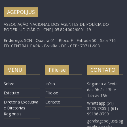
policiais de entrar
armados nos
AGEPOLJUS
julgamentos.O Tribunal
de Justiça de Brasília
ASSOCIAÇÃO NACIONAL DOS AGENTES DE POLÍCIA DO
proibiu policiais de entrar
PODER JUDICIÁRIO - CNPJ: 05.824.002/0001-19
armados nos
julgamentos. O…
Endereço:
SCN - Quadra 01 - Bloco E - Entrada 50 - Sala 716 -
ED. CENTRAL PARK - Brasília - DF - CEP.: 70711-903
MENU
Filie-se
CONTATO
Sobre
Início
Segunda a Sexta
das 9h às 13h e
Estatuto
Filie-se
14h às 18h
Diretoria Executiva
Contato
Whatsapp (61)
e Diretorias
3225 7305 | (61)
Regionais
99196-9799
geral:agepoljus@ag
epoljus.org.br