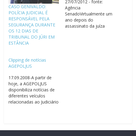
27/07/2012 - fonte:
CASO GENIVALDO:
Agência
POLÍCIA JUDICIAL É
SenadoVirtualmente um
RESPONSÁVEL PELA
ano depois do
SEGURANÇA DURANTE
assassinato da juíza
OS 12 DIAS DE
Patrícia Acioli, no dia 12
TRIBUNAL DO JÚRI EM
de agosto de 2011, em
ESTÂNCIA
Niterói (RJ), a presidente
Dilma Rousseff
sancionou lei que
Clipping de notícias
protege juízes de ações
AGEPOLJUS
de retaliação promovidas
pelo crime organizado.
17.09.2008-A partir de
Patrícia conduzia um
hoje, a AGEPOLJUS
processo por meio do
disponibiliza notícias de
qual se…
diferentes veículos
relacionadas ao Judiciário
e à segurança POLICIAIS
SÃO PROIBIDOS DE
ENTRAR ARMADOS NOS
TRIBUNAISO Tribunal de
Justiça de Brasília proibiu