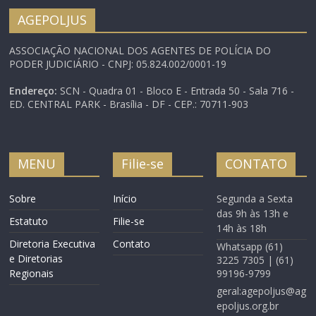
presidente do colegiado,
AGEPOLJUS
com 17 votos favoráveis
e dois votos em branco.
ASSOCIAÇÃO NACIONAL DOS AGENTES DE POLÍCIA DO
O deputado Arthur
PODER JUDICIÁRIO - CNPJ: 05.824.002/0001-19
Oliveira…
Endereço:
SCN - Quadra 01 - Bloco E - Entrada 50 - Sala 716 -
ED. CENTRAL PARK - Brasília - DF - CEP.: 70711-903
MENU
Filie-se
CONTATO
Sobre
Início
Segunda a Sexta
das 9h às 13h e
Estatuto
Filie-se
14h às 18h
Diretoria Executiva
Contato
Whatsapp (61)
e Diretorias
3225 7305 | (61)
Regionais
99196-9799
geral:agepoljus@ag
epoljus.org.br