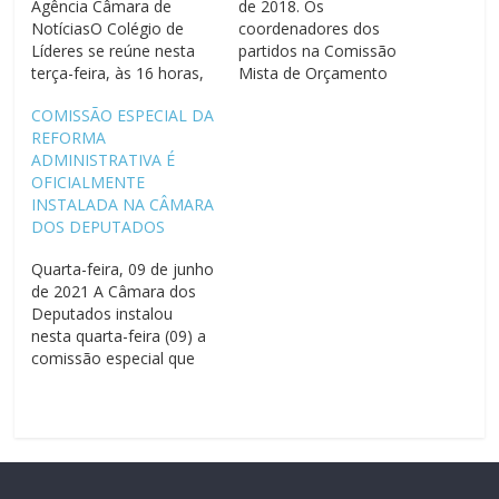
Agência Câmara de
de 2018. Os
NotíciasO Colégio de
coordenadores dos
Líderes se reúne nesta
partidos na Comissão
terça-feira, às 16 horas,
Mista de Orçamento
na Presidência da
fecharam acordo para
COMISSÃO ESPECIAL DA
Câmara, para definir a
votar o parecer ao
REFORMA
pauta da semana.A
projeto da Lei de
ADMINISTRATIVA É
comissão geral para
Diretrizes Orçamentárias
OFICIALMENTE
discutir o fundo de
(LDO) na próxima
INSTALADA NA CÂMARA
previdência
quarta-feira (11). No
DOS DEPUTADOS
complementar para os
mesmo dia, o texto
servidores da União é o
poderá ser deliberado no
Quarta-feira, 09 de junho
destaque do Plenário
Plenário do Congresso
de 2021 A Câmara dos
nesta semana. O
Nacional, última etapa
Deputados instalou
debate…
de tramitação…
nesta quarta-feira (09) a
comissão especial que
vai analisar a proposta
de Reforma
Administrativa (PEC
32/20). O deputado
Fernando Monteiro
(PP/PE) foi eleito