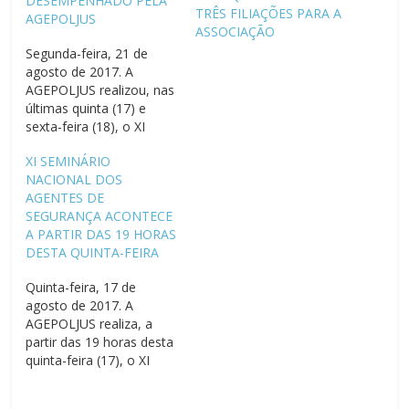
DESEMPENHADO PELA
TRÊS FILIAÇÕES PARA A
AGEPOLJUS
ASSOCIAÇÃO
Segunda-feira, 21 de
agosto de 2017. A
AGEPOLJUS realizou, nas
últimas quinta (17) e
sexta-feira (18), o XI
Seminário Nacional dos
XI SEMINÁRIO
Agentes de Segurança
NACIONAL DOS
do Poder Judiciário
AGENTES DE
Federal. Os debates, que
SEGURANÇA ACONTECE
aconteceram na sede
A PARTIR DAS 19 HORAS
estadual do Sindiquinze,
DESTA QUINTA-FEIRA
em Campinas, reuniram
cerca de 100
Quinta-feira, 17 de
participantes para um
agosto de 2017. A
debate sobre a carreira…
AGEPOLJUS realiza, a
partir das 19 horas desta
quinta-feira (17), o XI
Seminário Nacional dos
Agentes de Segurança