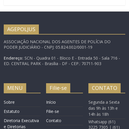
do Poder Judiciário
Federal. O evento, que
acontece a sede do
Sindicato dos Servidores
da Justiça do Trabalho da
AGEPOLJUS
15ª Região (Sindiquinze),
receberá Agentes de…
ASSOCIAÇÃO NACIONAL DOS AGENTES DE POLÍCIA DO
PODER JUDICIÁRIO - CNPJ: 05.824.002/0001-19
Endereço:
SCN - Quadra 01 - Bloco E - Entrada 50 - Sala 716 -
ED. CENTRAL PARK - Brasília - DF - CEP.: 70711-903
MENU
Filie-se
CONTATO
Sobre
Início
Segunda a Sexta
das 9h às 13h e
Estatuto
Filie-se
14h às 18h
Diretoria Executiva
Contato
Whatsapp (61)
e Diretorias
3225 7305 | (61)